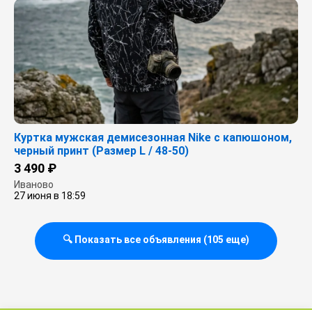
Куртка мужская демисезонная Nike с капюшоном,
черный принт (Размер L / 48-50)
3 490 ₽
Иваново
27 июня в 18:59
🔍 Показать все объявления (105 еще)