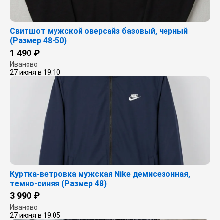
Свитшот мужской оверсайз базовый, черный
(Размер 48-50)
1 490 ₽
Иваново
27 июня в 19:10
Куртка-ветровка мужская Nike демисезонная,
темно-синяя (Размер 48)
3 990 ₽
Иваново
27 июня в 19:05